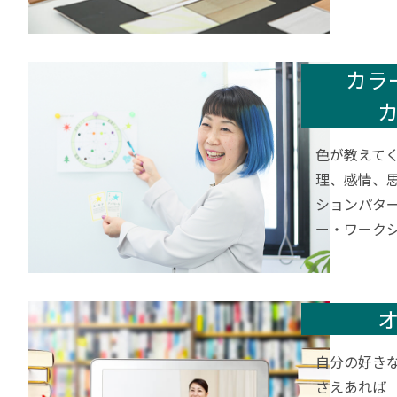
カラ
色が教えて
理、感情、
ションパタ
ー・ワーク
自分の好き
さえあれば