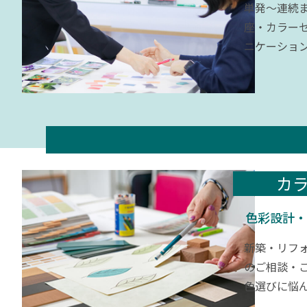
単発～連続
座・カラー
ニケーショ
カ
色彩設計・
新築・リフ
のご相談・
色選びに悩