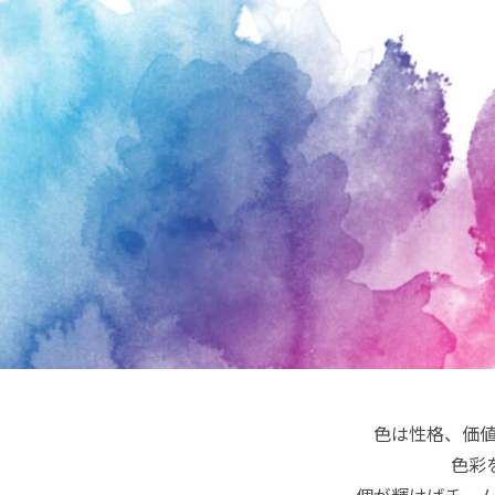
色は性格、価
色彩
個が輝けばチー