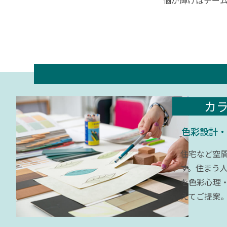
カ
色彩設計・
住宅など空
す。住まう
を色彩心理
えてご提案