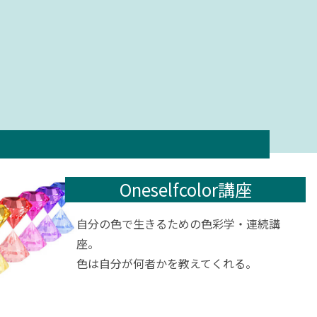
Oneselfcolor講座
自分の色で生きるための色彩学・連続講
座。
色は自分が何者かを教えてくれる。