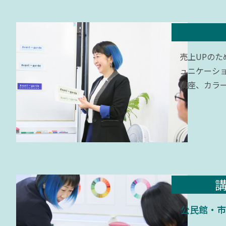
売上UPの
ュニケーシ
講座、カラ
公民館・市