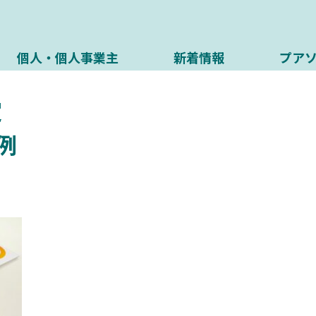
個人・個人事業主
新着情報
プア
定
例